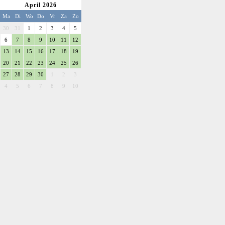
April 2026
Ma
Di
Wo
Do
Vr
Za
Zo
30
31
1
2
3
4
5
6
7
8
9
10
11
12
13
14
15
16
17
18
19
20
21
22
23
24
25
26
27
28
29
30
1
2
3
4
5
6
7
8
9
10