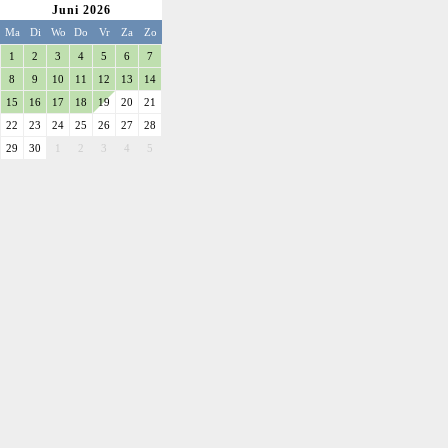
Juni 2026
Ma
Di
Wo
Do
Vr
Za
Zo
1
2
3
4
5
6
7
8
9
10
11
12
13
14
15
16
17
18
19
20
21
22
23
24
25
26
27
28
29
30
1
2
3
4
5