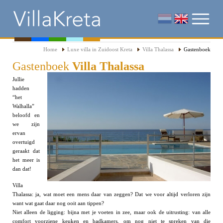
Home
Luxe villa in Zuidoost Kreta
Villa Thalassa
Gastenboek
Gastenboek
Villa Thalassa
Jullie
hadden
“het
Walhalla”
beloofd en
we zijn
ervan
overtuigd
geraakt dat
het meer is
dan dat!
Villa
Thalassa: ja, wat moet een mens daar van zeggen? Dat we voor altijd verloren zijn
want wat gaat daar nog ooit aan tippen?
Niet alleen de ligging: bijna met je voeten in zee, maar ook de uitrusting: van alle
comfort voorziene keuken en badkamers, om nog niet te spreken van die