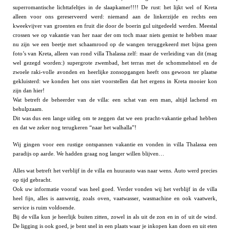
superromantische lichttafeltjes in de slaapkamer!!!! De rust: het lijkt wel of Kreta
alleen voor ons gereserveerd werd: niemand aan de linkerzijde en rechts een
kweekvijver van groenten en fruit die door de boerin gul uitgedeeld werden. Meestal
crossen we op vakantie van her naar der om toch maar niets gemist te hebben maar
nu zijn we een beetje met schaamrood op de wangen teruggekeerd met bijna geen
foto’s van Kreta, alleen van rond villa Thalassa zelf: maar de verleiding van dit (mag
wel gezegd worden:) supergrote zwembad, het terras met de schommelstoel en de
zwoele raki-volle avonden en heerlijke zonsopgangen heeft ons gewoon ter plaatse
gekluisterd: we konden het ons niet voorstellen dat het ergens in Kreta mooier kon
zijn dan hier!
Wat betreft de beheerder van de villa: een schat van een man, altijd lachend en
behulpzaam.
Dit was dus een lange uitleg om te zeggen dat we een pracht-vakantie gehad hebben
en dat we zeker nog terugkeren “naar het walhalla”!
Wij gingen voor een rustige ontspannen vakantie en vonden in villa Thalassa een
paradijs op aarde. We hadden graag nog langer willen blijven…
Alles wat betreft het verblijf in de villa en huurauto was naar wens. Auto werd precies
op tijd gebracht.
Ook uw informatie vooraf was heel goed. Verder vonden wij het verblijf in de villa
heel fijn, alles is aanwezig, zoals oven, vaatwasser, wasmachine en ook vaatwerk,
service is ruim voldoende.
Bij de villa kun je heerlijk buiten zitten, zowel in als uit de zon en in of uit de wind.
De ligging is ook goed, je bent snel in een plaats waar je inkopen kan doen en uit eten