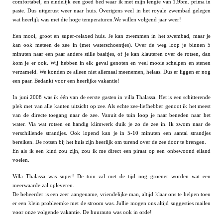
comfortabel, en eindelijk een goed bed waar ik met mijn lengte van 1.95m. prima in
paste. Dus uitgerust weer naar huis. Overigens veel in het royale zwembad gelegen
wat heerlijk was met die hoge temperaturen.We willen volgend jaar weer!
Een mooi, groot en super-relaxed huis. Je kan zwemmen in het zwembad, maar je
kan ook meteen de zee in (met waterschoentjes). Over de weg loop je binnen 5
minuten naar een paar andere stille baaitjes, of je kan klauteren over de rotsen, dan
kom je er ook. Wij hebben in elk geval genoten en veel mooie schelpen en stenen
verzameld. We konden ze alleen niet allemaal meenemen, helaas. Dus er liggen er nog
een paar. Bedankt voor een heerlijke vakantie!
In juni 2008 was ik één van de eerste gasten in villa Thalassa. Het is een schitterende
plek met van alle kanten uitzicht op zee. Als echte zee-liefhebber genoot ik het meest
van de directe toegang naar de zee. Vanuit de tuin loop je naar beneden naar het
water. Via wat rotsen en handig klimwerk duik je zo de zee in. Ik zwom naar de
verschillende strandjes. Ook lopend kan je in 5-10 minuten een aantal strandjes
bereiken. De rotsen bij het huis zijn heerlijk om turend over de zee door te brengen.
En als ik een kind zou zijn, zou ik me direct een piraat op een onbewoond eiland
voelen.
Villa Thalassa was super! De tuin zal met de tijd nog groener worden wat een
meerwaarde zal opleveren.
De beheerder is een zeer aangename, vriendelijke man, altijd klaar ons te helpen toen
er een klein probleemke met de stroom was. Jullie mogen ons altijd suggesties mailen
voor onze volgende vakantie. De huurauto was ook in orde!