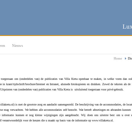
Lux
eren
Nieuws
Home
Di
et toegestaan om (onderdelen van) de publicaties van Villa Kreta openbaar te maken, in welke vorm dan oo
 in krant/tijdschrift/brochure/Internet en Intranet, alsmede fotokopieren en drukken. Zowel de teksten als de 
 Uitprinten van (onderdelen van) publicaties van Villa Kreta is uitsluitend toegestaan voor privé-gebruik.
illakreta.nl) is met de grootste zorg en aandacht samengesteld. De beschrijving van de accommodaties, de locat
atse mag verwachten. We hebben alle accommodaties zelf bezocht. Wat betreft afmetingen en afstanden kunnen 
e informatie kunnen er nog kleine wijzigingen zijn aangebracht. Wij doen ons uiterste best om u over e
elf verantwoordelijk voor de keuzes die u maakt op basis van de informatie op www.villakreta.nl.