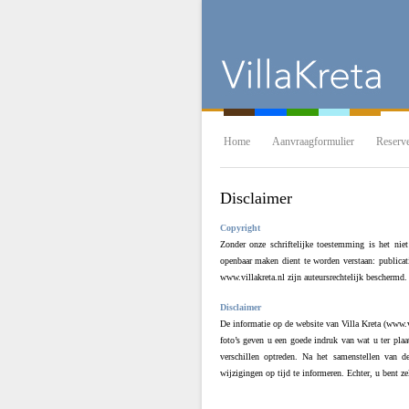
Home
Aanvraagformulier
Reserv
Disclaimer
Copyright
Zonder onze schriftelijke toestemming is het ni
openbaar maken dient te worden verstaan: publicatie
www.villakreta.nl zijn auteursrechtelijk beschermd.
Disclaimer
De informatie op de website van Villa Kreta (www.v
foto’s geven u een goede indruk van wat u ter pla
verschillen optreden. Na het samenstellen van d
wijzigingen op tijd te informeren. Echter, u bent z